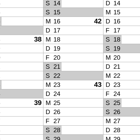
4
S
14
D
14
5
S
15
M
15
42
6
M
16
D
16
7
D
17
F
17
38
8
M
18
S
18
9
D
19
S
19
0
F
20
M
20
1
S
21
D
21
2
S
22
M
22
43
3
M
23
D
23
4
D
24
F
24
39
5
M
25
S
25
6
D
26
S
26
7
F
27
M
27
8
S
28
D
28
9
S
29
M
29