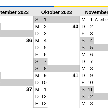
tember 2023
Oktober 2023
November
1
S
1
M
1
Allerhe
40
2
M
2
D
2
3
D
3
F
3
36
4
M
4
S
4
5
D
5
S
5
6
F
6
M
6
7
S
7
D
7
8
S
8
M
8
41
9
M
9
D
9
0
D
10
F
10
37
1
M
11
S
11
2
D
12
S
12
3
F
13
M
13