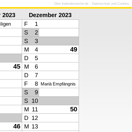
Über Kalenderwoche.de
Datenschutz und Cookies
 2023
Dezember 2023
F
1
iligen
S
2
S
3
49
M
4
D
5
45
M
6
D
7
F
8
Mariä Empfängnis
S
9
S
10
50
M
11
D
12
46
M
13