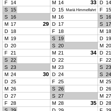
33
F
14
M
14
D
1
S
15
D
15
F
1
Mariä Himmelfahrt
S
16
M
16
S
1
29
M
17
D
17
S
1
D
18
F
18
M
1
M
19
S
19
D
1
D
20
S
20
M
2
34
F
21
M
21
D
2
S
22
D
22
F
2
S
23
M
23
S
2
30
M
24
D
24
S
2
D
25
F
25
M
2
M
26
S
26
D
2
D
27
S
27
M
2
35
F
28
M
28
D
2
S
29
D
29
F
2