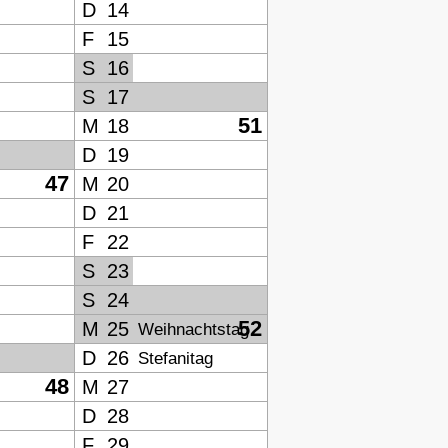
D
14
F
15
S
16
S
17
51
M
18
D
19
47
M
20
D
21
F
22
S
23
S
24
52
M
25
Weihnachtstag
D
26
Stefanitag
48
M
27
D
28
F
29