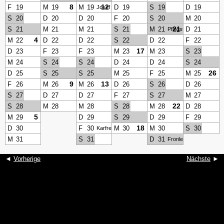
8
12
F
19
M
19
M
19
D
19
S
19
D
19
Josef
S
20
D
20
D
20
F
20
S
20
M
20
21
S
21
M
21
M
21
S
21
M
21
D
21
Pfingstmontag
4
M
22
D
22
D
22
S
22
D
22
F
22
17
D
23
F
23
F
23
M
23
M
23
S
23
M
24
S
24
S
24
D
24
D
24
S
24
26
D
25
S
25
S
25
M
25
F
25
M
25
9
13
F
26
M
26
M
26
D
26
S
26
D
26
S
27
D
27
D
27
F
27
S
27
M
27
22
S
28
M
28
M
28
S
28
M
28
D
28
5
M
29
D
29
S
29
D
29
F
29
18
D
30
F
30
M
30
M
30
S
30
Karfreitag
M
31
S
31
D
31
Fronleichnam
◄
Vorherige
Nächste
►