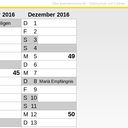
Über Kalenderwoche.de
Datenschutz und Cookies
 2016
Dezember 2016
D
1
iligen
F
2
S
3
S
4
49
M
5
D
6
45
M
7
D
8
Mariä Empfängnis
F
9
S
10
S
11
50
M
12
D
13