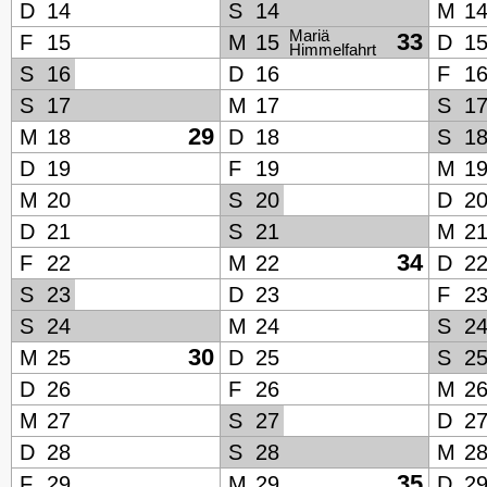
D
14
S
14
M
1
Mariä
33
F
15
M
15
D
1
Himmelfahrt
S
16
D
16
F
1
S
17
M
17
S
1
29
M
18
D
18
S
1
D
19
F
19
M
1
M
20
S
20
D
2
D
21
S
21
M
2
34
F
22
M
22
D
2
S
23
D
23
F
2
S
24
M
24
S
2
30
M
25
D
25
S
2
D
26
F
26
M
2
M
27
S
27
D
2
D
28
S
28
M
2
35
F
29
M
29
D
2