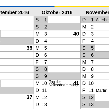
tember 2016
Oktober 2016
November
1
S
1
D
1
Allerhe
2
S
2
M
2
40
3
M
3
D
3
4
D
4
F
4
36
5
M
5
S
5
6
D
6
S
6
7
F
7
M
7
8
S
8
D
8
9
S
9
M
9
Tag der
41
0
M
10
D
10
Volksabstimmung
1
D
11
F
11
Martin
37
2
M
12
S
12
3
D
13
S
13