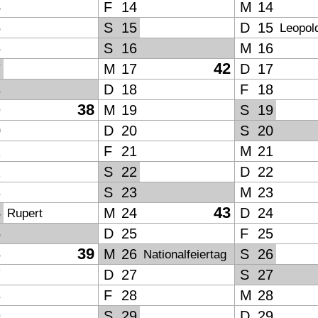
4
F
14
M
14
5
S
15
D
15
Leopol
6
S
16
M
16
42
7
M
17
D
17
8
D
18
F
18
38
9
M
19
S
19
0
D
20
S
20
1
F
21
M
21
2
S
22
D
22
3
S
23
M
23
43
4
M
24
D
24
Rupert
5
D
25
F
25
39
6
M
26
S
26
Nationalfeiertag
7
D
27
S
27
8
F
28
M
28
9
S
29
D
29