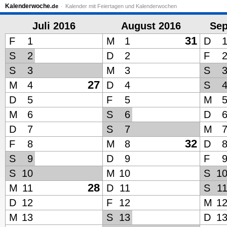
Kalenderwoche
.de
Kalender mit Feiertagen und Kalenderwochen
Juli 2016
August 2016
Sep
31
F
1
M
1
D
S
2
D
2
F
S
3
M
3
S
27
M
4
D
4
S
D
5
F
5
M
M
6
S
6
D
D
7
S
7
M
32
F
8
M
8
D
S
9
D
9
F
S
10
M
10
S
1
28
M
11
D
11
S
1
D
12
F
12
M
1
M
13
S
13
D
1