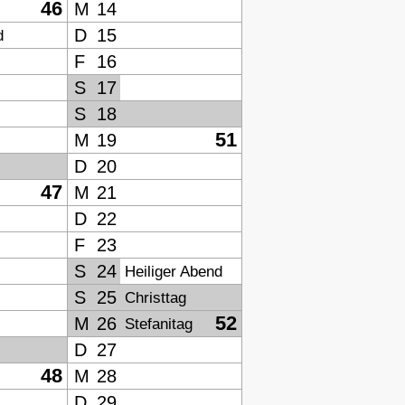
46
M
14
D
15
d
F
16
S
17
S
18
51
M
19
D
20
47
M
21
D
22
F
23
S
24
Heiliger Abend
S
25
Christtag
52
M
26
Stefanitag
D
27
48
M
28
D
29