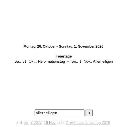
Montag, 26. Oktober – Sonntag, 1. November 2026
Feiertage
Sa., 31. Okt.:
Reformationstag
–
So., 1. Nov.:
Allerheiligen
➜
z.B.
35
,
7 2027
,
16 Nov.
oder
2. weihnachtsfeiertag 2026
.