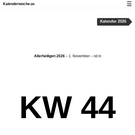
☰
Kalenderwoche
.de
Kalender mit Feiertagen und Kalenderwochen
Kalender 2026
Über Kalenderwoche.de
Datenschutz und Cookies
Allerheiligen 2026
– 1. November – ist in
KW 44