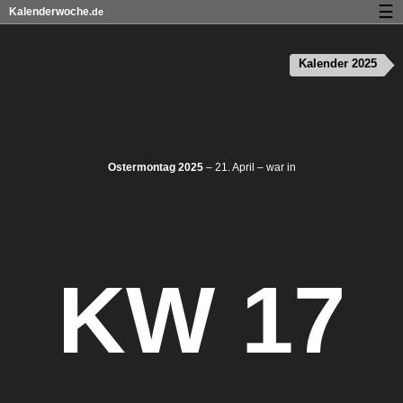
☰
Kalenderwoche
.de
Kalender mit Feiertagen und Kalenderwochen
Kalender 2025
Über Kalenderwoche.de
Datenschutz und Cookies
Ostermontag 2025
– 21. April – war in
KW 17