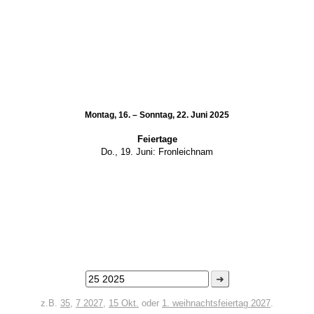
Montag, 16. – Sonntag, 22. Juni 2025
Feiertage
Do., 19. Juni:
Fronleichnam
➜
z.B.
35
,
7 2027
,
15 Okt.
oder
1. weihnachtsfeiertag 2027
.