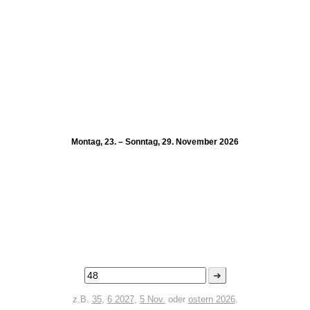
Montag, 23. – Sonntag, 29. November 2026
➜
z.B.
35
,
6 2027
,
5 Nov.
oder
ostern 2026
.