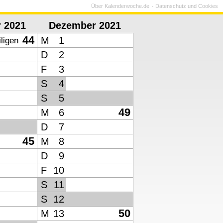
Über Kalenderwoche.de
Datenschutz und Cookies
 2021
Dezember 2021
44
M
1
iligen
D
2
F
3
S
4
S
5
49
M
6
D
7
45
M
8
D
9
F
10
S
11
S
12
50
M
13