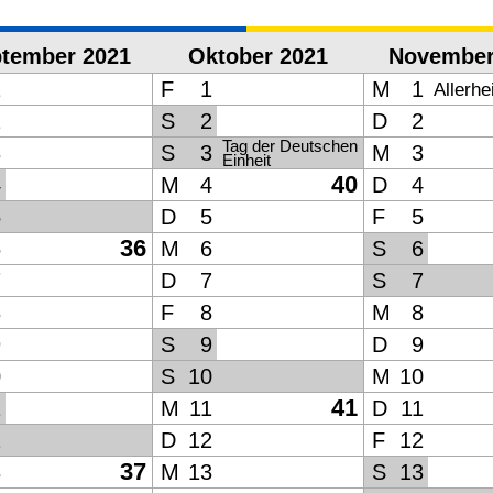
tember 2021
Oktober 2021
November
1
F
1
M
1
Allerhe
2
S
2
D
2
Tag der Deutschen
3
S
3
M
3
Einheit
40
4
M
4
D
4
5
D
5
F
5
36
6
M
6
S
6
7
D
7
S
7
8
F
8
M
8
9
S
9
D
9
0
S
10
M
10
41
1
M
11
D
11
2
D
12
F
12
37
3
M
13
S
13