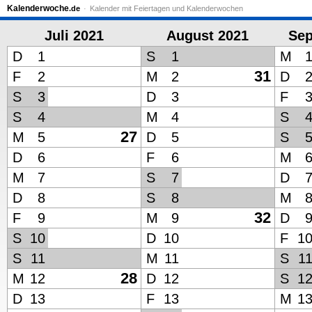
Kalenderwoche
.de
Kalender mit Feiertagen und Kalenderwochen
Juli 2021
August 2021
Sep
D
1
S
1
M
31
F
2
M
2
D
S
3
D
3
F
S
4
M
4
S
27
M
5
D
5
S
D
6
F
6
M
M
7
S
7
D
D
8
S
8
M
32
F
9
M
9
D
S
10
D
10
F
1
S
11
M
11
S
1
28
M
12
D
12
S
1
D
13
F
13
M
1