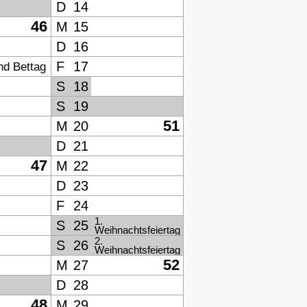
D
14
46
M
15
D
16
F
17
nd Bettag
S
18
S
19
51
M
20
D
21
47
M
22
D
23
F
24
1.
S
25
Weihnachtsfeiertag
2.
S
26
Weihnachtsfeiertag
52
M
27
D
28
48
M
29