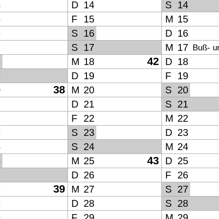
4
D
14
S
14
5
F
15
M
15
6
S
16
D
16
7
S
17
M
17
Buß- u
42
8
M
18
D
18
9
D
19
F
19
38
0
M
20
S
20
1
D
21
S
21
2
F
22
M
22
3
S
23
D
23
4
S
24
M
24
43
5
M
25
D
25
6
D
26
F
26
39
7
M
27
S
27
8
D
28
S
28
9
F
29
M
29