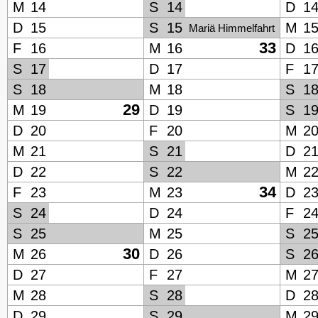
M
14
S
14
D
1
D
15
S
15
M
1
Mariä Himmelfahrt
33
F
16
M
16
D
1
S
17
D
17
F
1
S
18
M
18
S
1
29
M
19
D
19
S
1
D
20
F
20
M
2
M
21
S
21
D
2
D
22
S
22
M
2
34
F
23
M
23
D
2
S
24
D
24
F
2
S
25
M
25
S
2
30
M
26
D
26
S
2
D
27
F
27
M
2
M
28
S
28
D
2
D
29
S
29
M
2