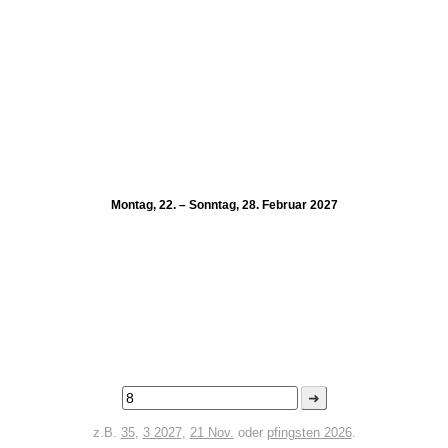
Montag, 22. – Sonntag, 28. Februar 2027
➜
z.B.
35
,
3 2027
,
21 Nov.
oder
pfingsten 2026
.