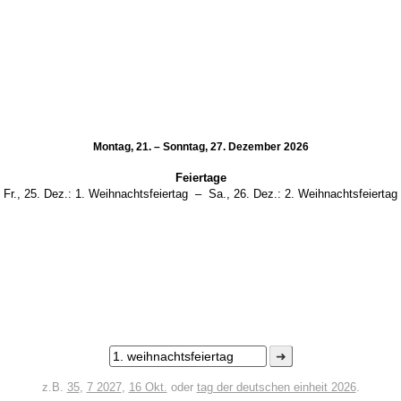
Montag, 21. – Sonntag, 27. Dezember 2026
Feiertage
Fr., 25. Dez.:
1. Weihnachtsfeiertag
–
Sa., 26. Dez.:
2. Weihnachtsfeiertag
➜
z.B.
35
,
7 2027
,
16 Okt.
oder
tag der deutschen einheit 2026
.